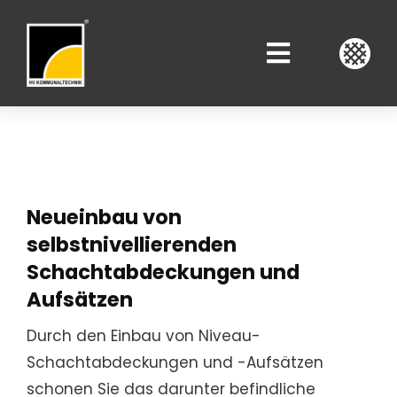
Zum
Inhalt
Toggle
springen
Navigati
Über Uns
Dienstleistungen
Neueinbau von
Produkte
selbstnivellierenden
Schachtabdeckungen und
Aufsätzen
Karriere
Durch den Einbau von Niveau-
Schachtabdeckungen und -Aufsätzen
schonen Sie das darunter befindliche