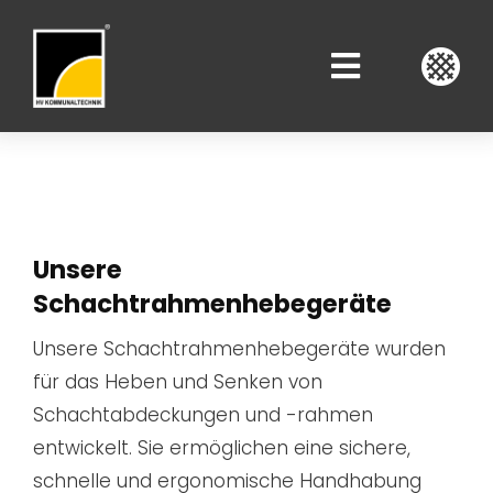
Zum
Inhalt
Toggle
springen
Navigati
Über Uns
Dienstleistungen
Unsere
Produkte
Schachtrahmenhebegeräte
Unsere Schachtrahmenhebegeräte wurden
Karriere
für das Heben und Senken von
Schachtabdeckungen und -rahmen
entwickelt. Sie ermöglichen eine sichere,
schnelle und ergonomische Handhabung