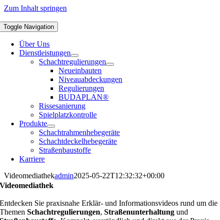
Zum Inhalt springen
Toggle Navigation
Über Uns
Dienstleistungen
Schachtregulierungen
Neueinbauten
Niveauabdeckungen
Regulierungen
BUDAPLAN®
Rissesanierung
Spielplatzkontrolle
Produkte
Schachtrahmenhebegeräte
Schachtdeckelhebegeräte
Straßenbaustoffe
Karriere
Videomediathek
admin
2025-05-22T12:32:32+00:00
Videomediathek
Entdecken Sie praxisnahe Erklär- und Informationsvideos rund um die
Themen
Schachtregulierungen
,
Straßenunterhaltung
und